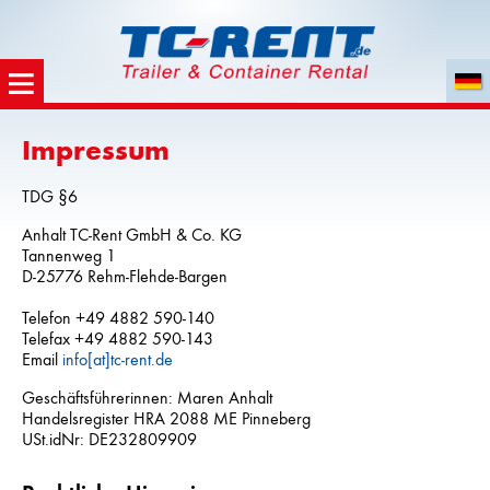
Impressum
TDG §6
Anhalt TC-Rent GmbH & Co. KG
Tannenweg 1
D-25776 Rehm-Flehde-Bargen
Telefon +49 4882 590-140
Telefax +49 4882 590-143
Email
info[at]tc-rent.de
Geschäftsführerinnen: Maren Anhalt
Handelsregister HRA 2088 ME Pinneberg
USt.idNr: DE232809909